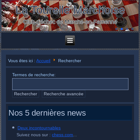
La Tourelle Marchoise
Club d'échec de Marche-en-Famenne
Vous êtes ici :
Accueil
Rechercher
Termes de recherche:
Rechercher
Recherche avancée
Nos 5 dernières news
Voici quelques exemples de la façon d'utiliser la fonction de
recherche avancée:
Saisir
ceci et cela
renvoie des résultats contenant ces deux
Deux incontournables
mots.
Suivez nous sur :
chess.com
...
Saisir
ceci pas cela
renvoie des résultats contenant le mot