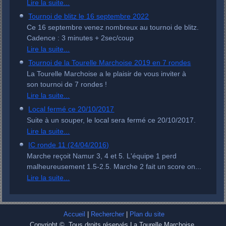
Lire la suite...
'ceci' mais pas 'cela'.
Tournoi de blitz le 16 septembre 2022
Saisir
ceci ou cela
renvoie des résultats contenant l'un de ces
Ce 16 septembre venez nombreux au tournoi de blitz.
deux mots.
Cadence : 3 minutes + 2sec/coup
Saisir
"ceci et cela"
entre guillemets renvoie des résultats
contenant cette phrase exacte.
Lire la suite...
Les résultats de la recherche peuvent être affinés en utilisant
Tournoi de la Tourelle Marchoise 2019 en 7 rondes
une variété de critères, dont la sélection d'un ou plusieurs
La Tourelle Marchoise a le plaisir de vous inviter à
filtres ci-dessous.
son tournoi de 7 rondes !
Lire la suite...
Recherche par Auteur
Recherche par Catégorie
Local fermé ce 20/10/2017
Suite à un souper, le local sera fermé ce 20/10/2017.
Recherche par État
Recherche par Langue
Lire la suite...
IC ronde 11 (24/04/2016)
Recherche par Type
Marche reçoit Namur 3, 4 et 5. L'équipe 1 perd
malheureusement 1.5-2.5. Marche 2 fait un score on...
Lire la suite...
Accueil
|
Rechercher
|
Plan du site
Copyright © Tous droits réservés La Tourelle Marchoise.